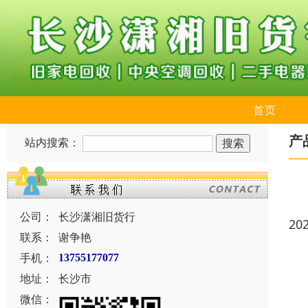
首页
产
站内搜索：
公司：
长沙潇湘旧货行
20
联系：
谢争艳
手机：
13755177077
地址：
长沙市
微信：