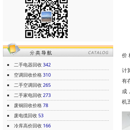
价
二手电器回收
342
计
空调回收价格
310
有
二手空调回收
265
成
二手家电回收
273
机
废铜回收价格
78
废电缆回收
53
冷库高价回收
166