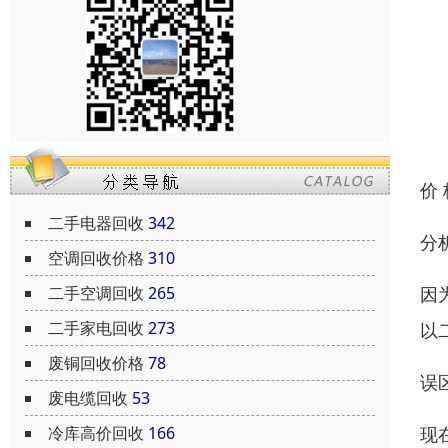
价
二手电器回收
342
分
空调回收价格
310
二手空调回收
265
因
二手家电回收
273
以
废铜回收价格
78
误
废电缆回收
53
冷库高价回收
166
现