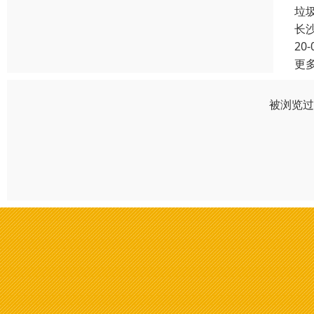
垃
长
20-
更
被浏览过 