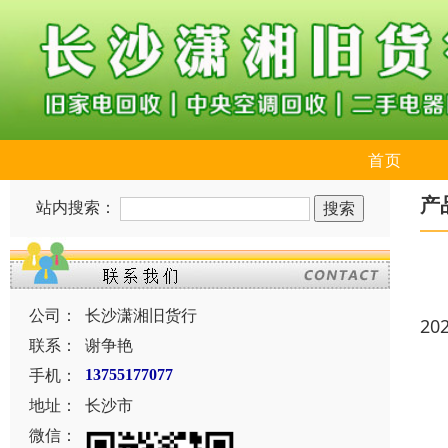
首页
产
站内搜索：
公司：
长沙潇湘旧货行
20
联系：
谢争艳
手机：
13755177077
地址：
长沙市
微信：