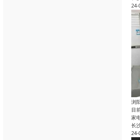
24-
浏
目
家
长
24-