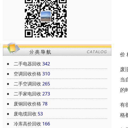
价
二手电器回收
342
废
空调回收价格
310
当
二手空调回收
265
的
二手家电回收
273
废铜回收价格
78
有
废电缆回收
53
格
冷库高价回收
166