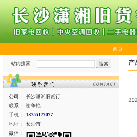
首页
产
站内搜索：
公司：
长沙潇湘旧货行
20
联系：
谢争艳
手机：
13755177077
地址：
长沙市
微信：