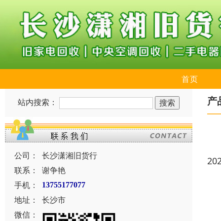
首页
产
站内搜索：
公司：
长沙潇湘旧货行
20
联系：
谢争艳
手机：
13755177077
地址：
长沙市
微信：