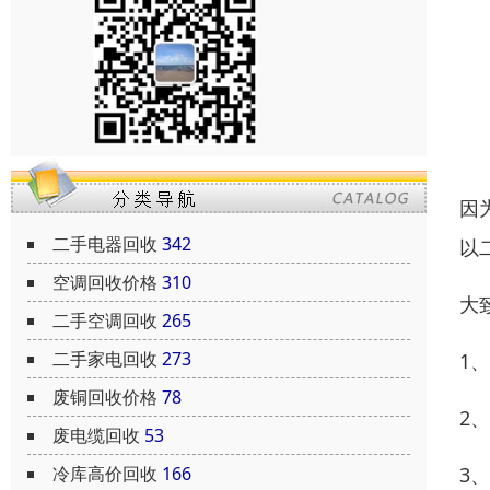
因
二手电器回收
342
以
空调回收价格
310
大
二手空调回收
265
二手家电回收
273
1
废铜回收价格
78
2
废电缆回收
53
冷库高价回收
166
3