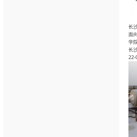
长
面
学
长
22-