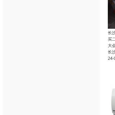
长
买
大
长
24-