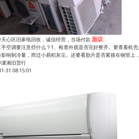
面议
沙天心区旧家电回收，诚信经营，当场付款
二手空调要注意些什么？1、检查外观是否完好整齐。要查看机
会影响制冷量，而过小易积灰尘。还要看肋片是否紧接在铜管上
沙潇湘旧货行
01-31 08:15:01