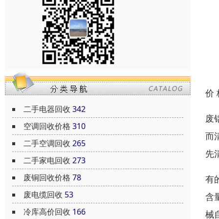
价
二手电器回收
342
废
空调回收价格
310
而
二手空调回收
265
先
二手家电回收
273
废铜回收价格
78
有
废电缆回收
53
含
冷库高价回收
166
械