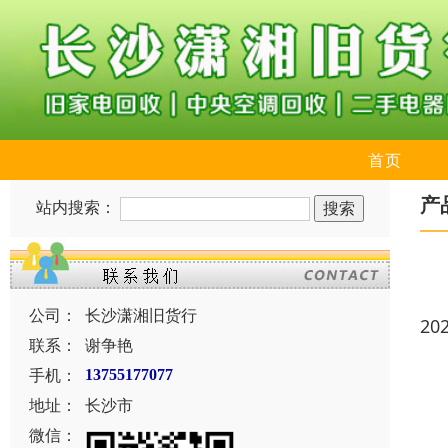
首页
产
站内搜索：
公司：
长沙潇湘旧货行
20
联系：
谢争艳
手机：
13755177077
地址：
长沙市
微信：