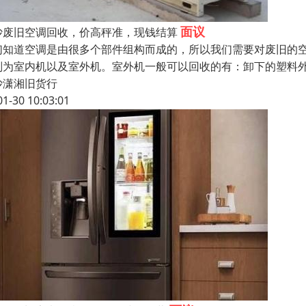
面议
沙废旧空调回收，价高秤准，现钱结算
们知道空调是由很多个部件组构而成的，所以我们需要对废旧的
别为室内机以及室外机。室外机一般可以回收的有：卸下的塑料
沙潇湘旧货行
01-30 10:03:01