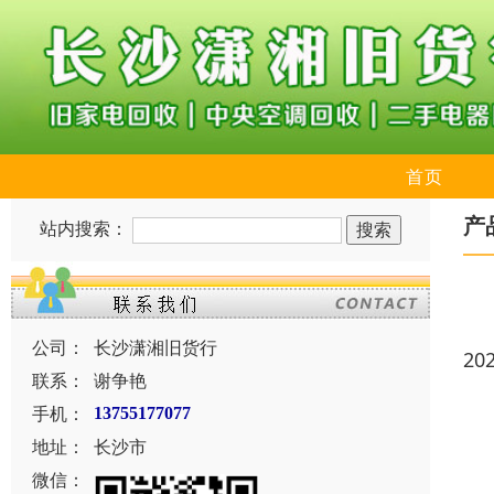
首页
产
站内搜索：
公司：
长沙潇湘旧货行
20
联系：
谢争艳
手机：
13755177077
地址：
长沙市
微信：