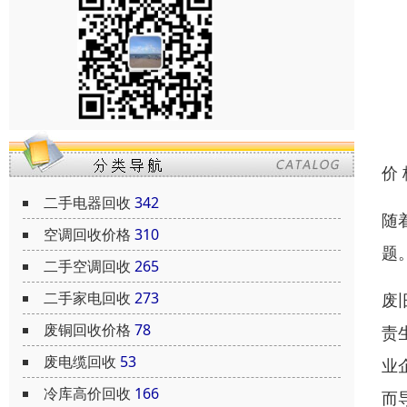
价
二手电器回收
342
随
空调回收价格
310
题
二手空调回收
265
二手家电回收
273
废
废铜回收价格
78
责
废电缆回收
53
业
冷库高价回收
166
而