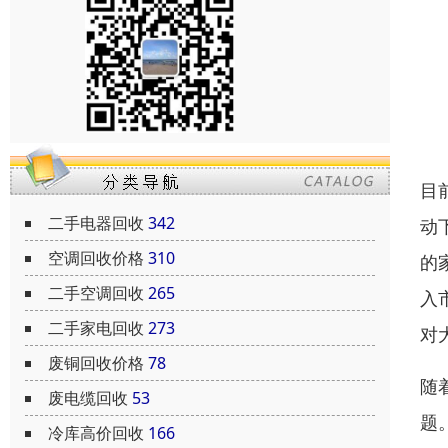
目
二手电器回收
342
动
空调回收价格
310
的
二手空调回收
265
入
二手家电回收
273
对
废铜回收价格
78
随
废电缆回收
53
题
冷库高价回收
166