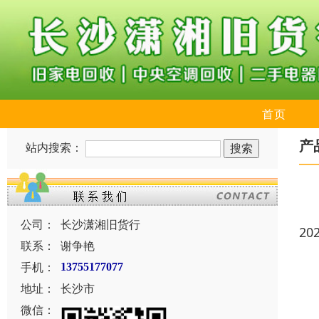
首页
产
站内搜索：
公司：
长沙潇湘旧货行
20
联系：
谢争艳
手机：
13755177077
地址：
长沙市
微信：