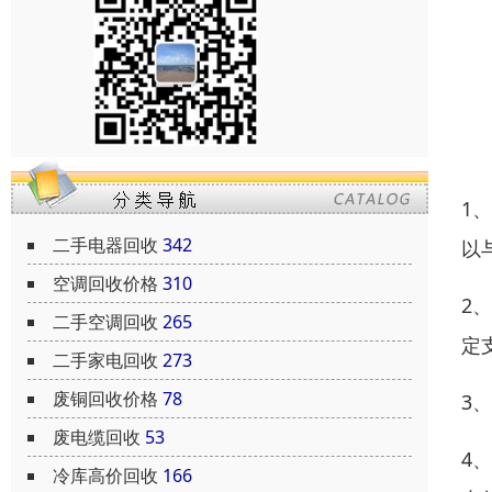
1
二手电器回收
342
以
空调回收价格
310
2
二手空调回收
265
定
二手家电回收
273
废铜回收价格
78
3
废电缆回收
53
4
冷库高价回收
166