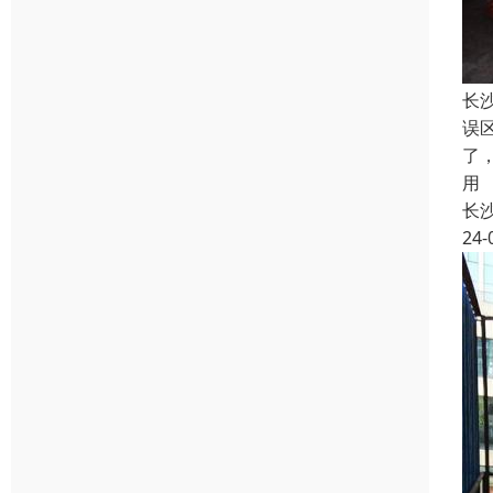
长
误
了
用
长
24-