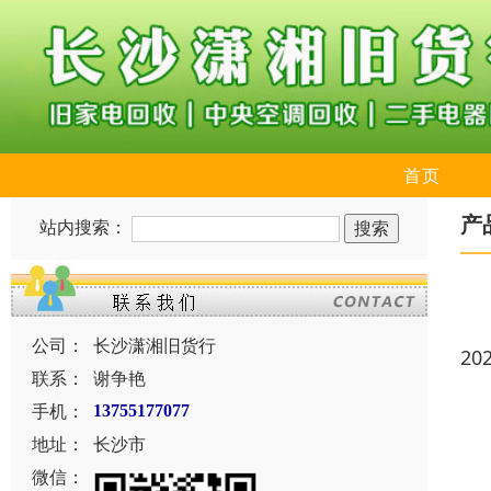
首页
产
站内搜索：
公司：
长沙潇湘旧货行
20
联系：
谢争艳
手机：
13755177077
地址：
长沙市
微信：