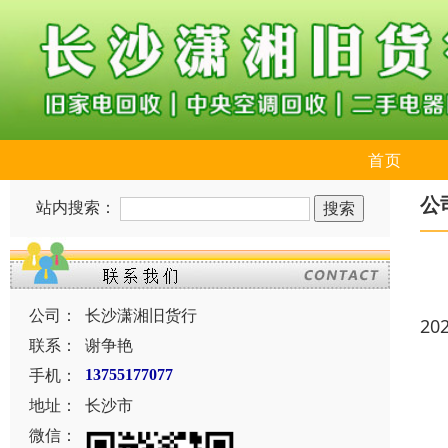
首页
公
站内搜索：
公司：
长沙潇湘旧货行
20
联系：
谢争艳
手机：
13755177077
地址：
长沙市
微信：