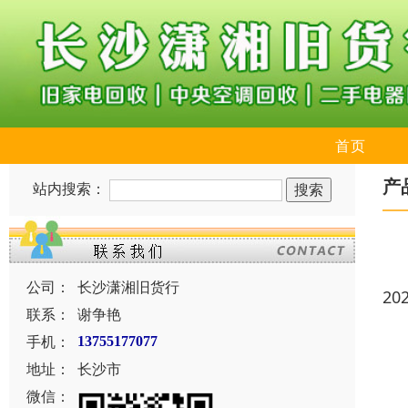
首页
产
站内搜索：
公司：
长沙潇湘旧货行
20
联系：
谢争艳
手机：
13755177077
地址：
长沙市
微信：