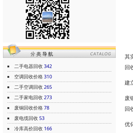
其
二手电器回收
342
回
空调回收价格
310
建
二手空调回收
265
二手家电回收
273
废
废铜回收价格
78
回
废电缆回收
53
优
冷库高价回收
166