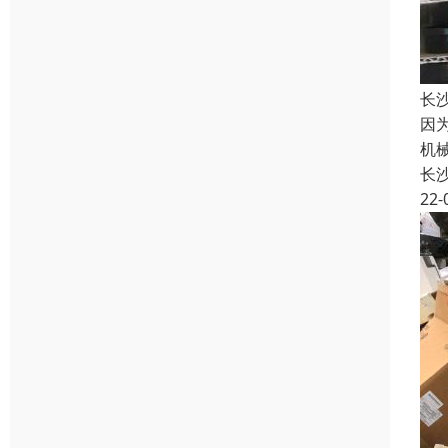
长
因
机
长
22-