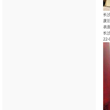
长
废
表
长
22-