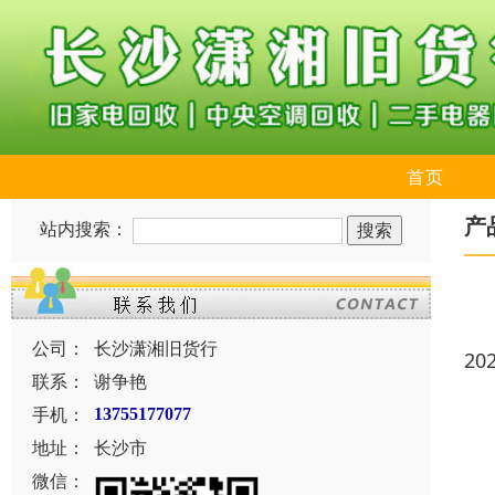
首页
产
站内搜索：
公司：
长沙潇湘旧货行
20
联系：
谢争艳
手机：
13755177077
地址：
长沙市
微信：