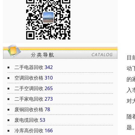
目
二手电器回收
342
动
空调回收价格
310
的
二手空调回收
265
入
二手家电回收
273
对
废铜回收价格
78
随
废电缆回收
53
题
冷库高价回收
166