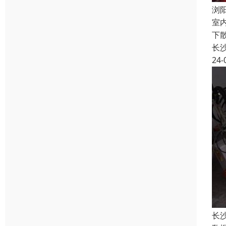
浏
室
下
长
24-
长