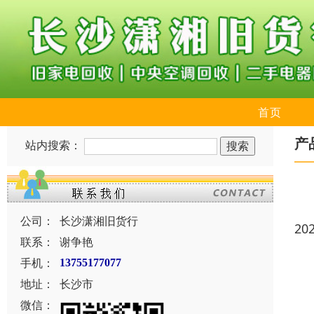
首页
产
站内搜索：
公司：
长沙潇湘旧货行
20
联系：
谢争艳
手机：
13755177077
地址：
长沙市
微信：