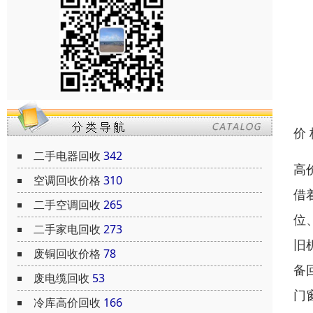
价
二手电器回收
342
高
空调回收价格
310
借
二手空调回收
265
位
二手家电回收
273
旧
废铜回收价格
78
备
废电缆回收
53
门
冷库高价回收
166