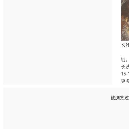
长
金
链
长
15-
更
被浏览过 