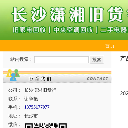
首页
产
站内搜索：
公司：
长沙潇湘旧货行
20
联系：
谢争艳
手机：
13755177077
地址：
长沙市
微信：