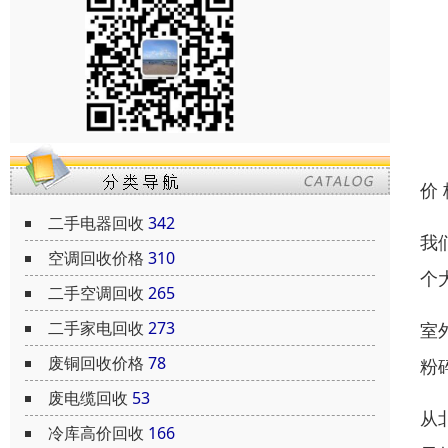
价
二手电器回收
342
我
空调回收价格
310
个
二手空调回收
265
二手家电回收
273
室
废铜回收价格
78
粉
废电缆回收
53
从
冷库高价回收
166