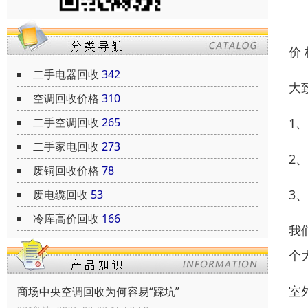
价
二手电器回收
342
大
空调回收价格
310
二手空调回收
265
1
二手家电回收
273
2
废铜回收价格
78
3
废电缆回收
53
冷库高价回收
166
我
个
室
商场中央空调回收为何容易“踩坑”