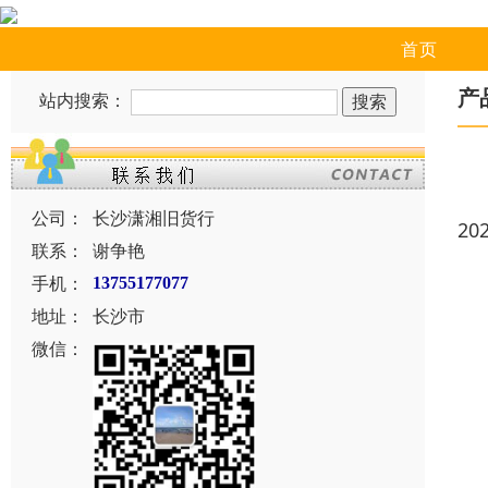
首页
产
站内搜索：
公司：
长沙潇湘旧货行
20
联系：
谢争艳
手机：
13755177077
地址：
长沙市
微信：