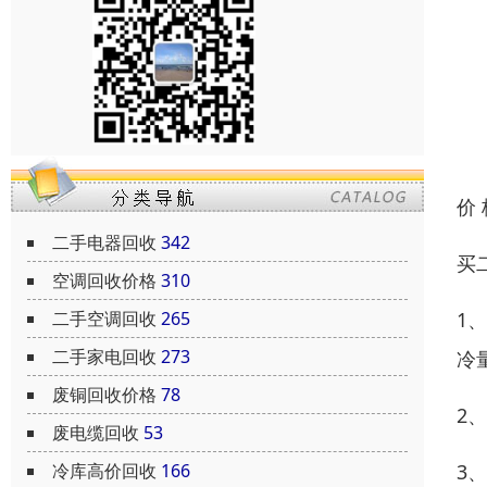
价
二手电器回收
342
买
空调回收价格
310
二手空调回收
265
1
二手家电回收
273
冷
废铜回收价格
78
2
废电缆回收
53
冷库高价回收
166
3