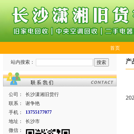
首页
产
站内搜索：
公司：
长沙潇湘旧货行
20
联系：
谢争艳
手机：
13755177077
地址：
长沙市
微信：