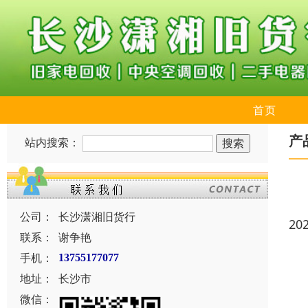
首页
产
站内搜索：
公司：
长沙潇湘旧货行
20
联系：
谢争艳
手机：
13755177077
地址：
长沙市
微信：