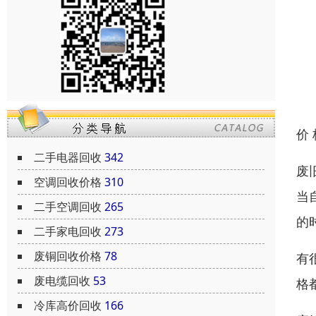
价
二手电器回收
342
废
空调回收价格
310
当
二手空调回收
265
的
二手家电回收
273
废铜回收价格
78
有
废电缆回收
53
格
冷库高价回收
166