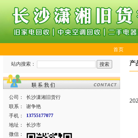
首页
产
站内搜索：
公司：
长沙潇湘旧货行
20
联系：
谢争艳
手机：
13755177077
地址：
长沙市
微信：