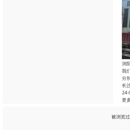
浏
我
分
长
24-
更
被浏览过 